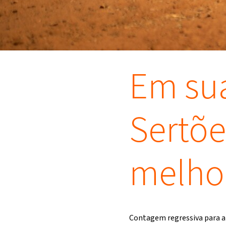
Em sua
Sertõe
melhor
Contagem regressiva para a 