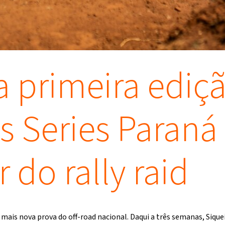
 primeira ediçã
s Series Paraná 
 do rally raid
mais nova prova do off-road nacional. Daqui a três semanas, Sique