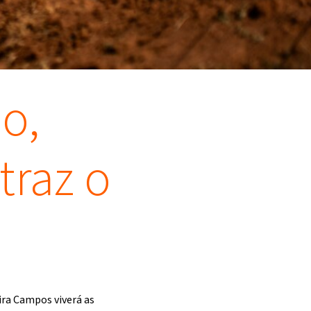
o,
traz o
ira Campos viverá as