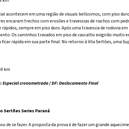
88 km
ial acontecem em uma região de visuais belíssimos, com piso dur
ores encaram trechos com erosões e travessias de riachos com pe
 rápidos, sempre em piso duro. Após uma travessia de rodovia em 
ento. Os caminhos travados em piso de cascalho exigirão muito 
a ficar rápida em sua parte final. No retorno à Vila Sertões, uma S
50 km
SS: Especial cronometrada / DF: Deslocamento Final
co Sertões Series Paraná
o de se fazer. A proposta da prova é de fazer um grande aquecim