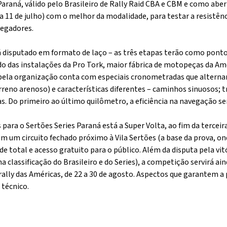
araná, válido pelo Brasileiro de Rally Raid CBA e CBM e como aber
9 a 11 de julho) com o melhor da modalidade, para testar a resistên
vegadores.
á disputado em formato de laço – as três etapas terão como ponto
do das instalações da Pro Tork, maior fábrica de motopeças da Amé
pela organização conta com especiais cronometradas que alternam
erreno arenoso) e características diferentes – caminhos sinuosos; 
. Do primeiro ao último quilômetro, a eficiência na navegação ser
 para o Sertões Series Paraná está a Super Volta, ao fim da tercei
m um circuito fechado próximo à Vila Sertões (a base da prova, ond
de total e acesso gratuito para o público. Além da disputa pela vit
a classificação do Brasileiro e do Series), a competição servirá a
rally das Américas, de 22 a 30 de agosto. Aspectos que garantem a
 técnico.