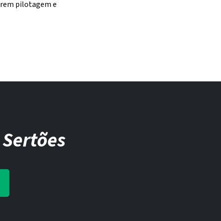
arem pilotagem e
 Sertões