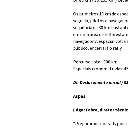
DI: 80 km / SS: 155 km / DF: 
Os primeiros 10 km de espec
seguida, pilotos e navegad
sequência de 30 km bastante
em uma área de reflorestam
navegador. A especial volta 
público, encerrará o rally.
Percurso total: 900 km
Especiais cronometradas: 4
DI: Deslocamento inicial / 
Aspas
Edgar Fabre, diretor técni
“Preparamos um rally gostos