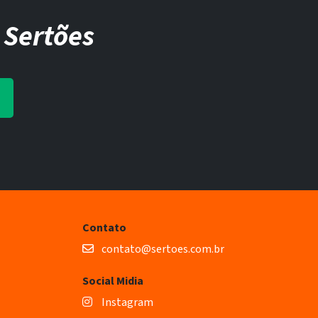
 Sertões
Contato
contato@sertoes.com.br
Social Midia
Instagram