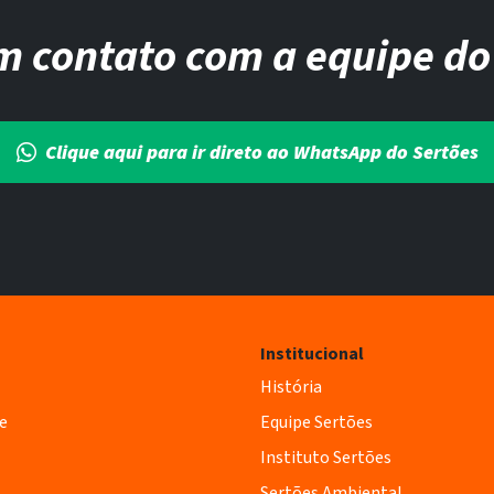
m contato com a equipe do
Clique aqui para ir direto ao WhatsApp do Sertões
Institucional
História
e
Equipe Sertões
Instituto Sertões
Sertões Ambiental