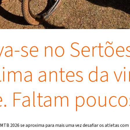
va-se no Sertõ
ima antes da vi
e. Faltam pouco
 MTB 2026 se aproxima para mais uma vez desafiar os atletas com 