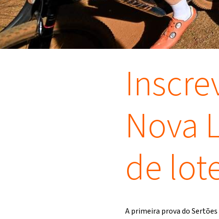
Inscre
Nova L
de lot
A primeira prova do Sertões