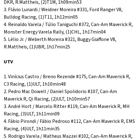
DKR, R.Mattheis, (2)T1M, 1h09min53
3. Flávio Lunardi / Weidner Moreira #331, Ford Ranger V8,
Bulldog Racing, (1)T11, 1h12min05
4. Reinaldo Varela / Túlio Taniguchi #372, Can-Am Maverick R,
Monster Energy Varela Rally, (1)CHL, 1h17min04
5. Lélio Jr. / Weberth Moreira #321, Buggy Giaffone V8,
R.Mattheis, (1)UBR, 1h17min25
UTV
1. Vinícius Castro / Breno Rezende #175, Can-Am Maverick R,
C3 Racing, (1)ULT, 1h10min48
2. Pedro Mac Dowell / Daniel Spolidorio #107, Can-Am
Maverick R, Qi Racing, (2)ULT, 1h10min57
3. André Hort / Marcelo Ritter #119, Can-Am Maverick R, MH
Racing, (3)ULT, 1h11min09
4. Fábio Pirondi / Fábio Pedroso #112, Can-Am Maverick R, EMS
Racing, (4)ULT, 1h11min35
5. Rodrigo Varela / Matheus Mazzei #102, Can-Am Maverick R,