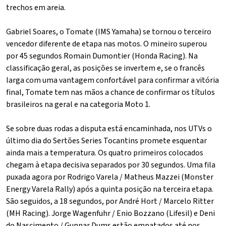
trechos em areia.
Gabriel Soares, o Tomate (IMS Yamaha) se tornou o terceiro
vencedor diferente de etapa nas motos. O mineiro superou
por 45 segundos Romain Dumontier (Honda Racing). Na
classificação geral, as posições se invertem e, se o francês
larga com uma vantagem confortável para confirmar a vitória
final, Tomate tem nas mãos a chance de confirmar os títulos
brasileiros na geral e na categoria Moto 1.
Se sobre duas rodas a disputa está encaminhada, nos UTVs o
último dia do Sertões Series Tocantins promete esquentar
ainda mais a temperatura. Os quatro primeiros colocados
chegam à etapa decisiva separados por 30 segundos. Uma fila
puxada agora por Rodrigo Varela / Matheus Mazzei (Monster
Energy Varela Rally) após a quinta posição na terceira etapa.
São seguidos, a 18 segundos, por André Hort / Marcelo Ritter
(MH Racing). Jorge Wagenfuhr / Enio Bozzano (Lifesil) e Deni
do Nascimento / Gunnar Dums estão empatados até nos