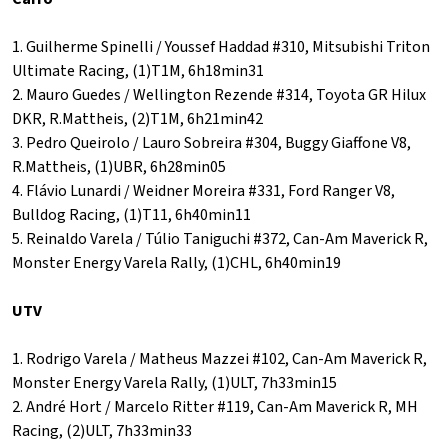
1. Guilherme Spinelli / Youssef Haddad #310, Mitsubishi Triton
Ultimate Racing, (1)T1M, 6h18min31
2. Mauro Guedes / Wellington Rezende #314, Toyota GR Hilux
DKR, R.Mattheis, (2)T1M, 6h21min42
3. Pedro Queirolo / Lauro Sobreira #304, Buggy Giaffone V8,
R.Mattheis, (1)UBR, 6h28min05
4. Flávio Lunardi / Weidner Moreira #331, Ford Ranger V8,
Bulldog Racing, (1)T11, 6h40min11
5. Reinaldo Varela / Túlio Taniguchi #372, Can-Am Maverick R,
Monster Energy Varela Rally, (1)CHL, 6h40min19
UTV
1. Rodrigo Varela / Matheus Mazzei #102, Can-Am Maverick R,
Monster Energy Varela Rally, (1)ULT, 7h33min15
2. André Hort / Marcelo Ritter #119, Can-Am Maverick R, MH
Racing, (2)ULT, 7h33min33